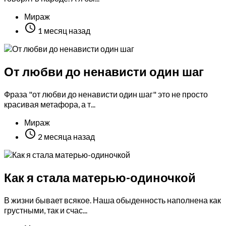
Мираж

1 месяц назад
От любви до ненависти один шаг
Фраза "от любви до ненависти один шаг" это не просто
красивая метафора, а т...
Мираж

2 месяца назад
Как я стала матерью-одиночкой
В жизни бывает всякое. Наша обыденность наполнена как
грустными, так и счас...