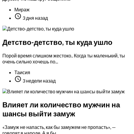
Мираж

3 дня назад
Детство-детство, ты куда ушло
Порой время слишком жестоко.. Когда ты маленький, ты
очень сильно хочешь по...
Таисия

3 недели назад
Влияет ли количество мужчин на
шансы выйти замуж
«Замуж не напасть, как бы замужем не пропасть», —
говорят в народе. А я бы...