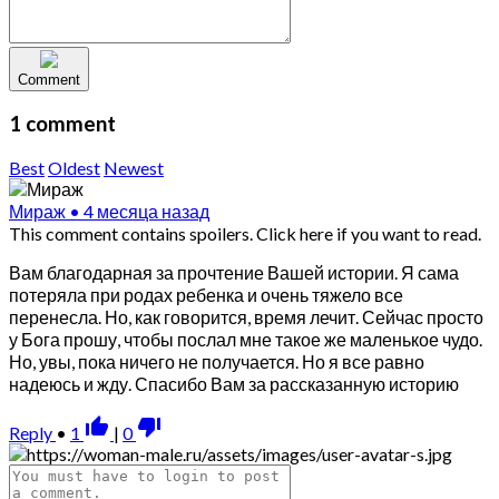
Comment
1 comment
Best
Oldest
Newest
Мираж
•
4 месяца назад
This comment contains spoilers.
Click here if you want to read.
Вам благодарная за прочтение Вашей истории. Я сама
потеряла при родах ребенка и очень тяжело все
перенесла. Но, как говорится, время лечит. Сейчас просто
у Бога прошу, чтобы послал мне такое же маленькое чудо.
Но, увы, пока ничего не получается. Но я все равно
надеюсь и жду. Спасибо Вам за рассказанную историю
thumb_up_alt
thumb_down_alt
Reply
•
1
|
0