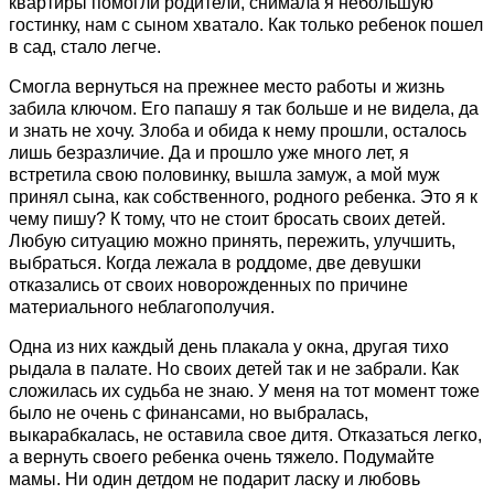
квартиры помогли родители, снимала я небольшую
гостинку, нам с сыном хватало. Как только ребенок пошел
в сад, стало легче.
Смогла вернуться на прежнее место работы и жизнь
забила ключом. Его папашу я так больше и не видела, да
и знать не хочу. Злоба и обида к нему прошли, осталось
лишь безразличие. Да и прошло уже много лет, я
встретила свою половинку, вышла замуж, а мой муж
принял сына, как собственного, родного ребенка. Это я к
чему пишу? К тому, что не стоит бросать своих детей.
Любую ситуацию можно принять, пережить, улучшить,
выбраться. Когда лежала в роддоме, две девушки
отказались от своих новорожденных по причине
материального неблагополучия.
Одна из них каждый день плакала у окна, другая тихо
рыдала в палате. Но своих детей так и не забрали. Как
сложилась их судьба не знаю. У меня на тот момент тоже
было не очень с финансами, но выбралась,
выкарабкалась, не оставила свое дитя. Отказаться легко,
а вернуть своего ребенка очень тяжело. Подумайте
мамы. Ни один детдом не подарит ласку и любовь