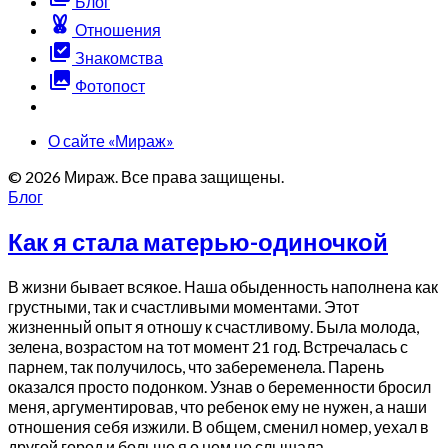
Блог
cruelty_free
Отношения
library_add_check
Знакомства
photo_library
Фотопост
О сайте «Мираж»
© 2026 Мираж. Все права защищены.
Блог
Как я стала матерью-одиночкой
В жизни бывает всякое. Наша обыденность наполнена как
грустными, так и счастливыми моментами. Этот
жизненный опыт я отношу к счастливому. Была молода,
зелена, возрастом на тот момент 21 год. Встречалась с
парнем, так получилось, что забеременела. Парень
оказался просто подонком. Узнав о беременности бросил
меня, аргументировав, что ребенок ему не нужен, а наши
отношения себя изжили. В общем, сменил номер, уехал в
другой город и больше я о нем не слышала.