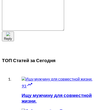
Reply
ТОП Статей за
Сегодня

93
Ищу мужчину для совместной
жизни.