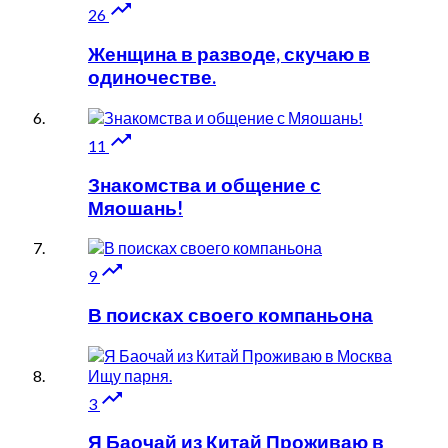

26
Женщина в разводе, скучаю в
одиночестве.

11
Знакомства и общение с
Мяошань!

9
В поисках своего компаньона

3
Я Баочай из Китай Проживаю в