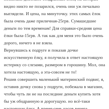
видно никто не позарился, очень они уж печально
выглядели. И цена, на минуточку. этих самых ёлок
была очень даже приличная-25грв. Сумашедшие
деньги по тем временам! Для справки-средняя цена
ёлки была-15грв. А так как для меня это было очень
дорого, ничего я не взяла.
Вернувшись к подруге и показав дочке
искусственную ёлку, я получила в ответ настоящую
истерику со слезами, размером в горошину. Мол, она
хотела настоящую, а эта-совсем не то!
Решив совершить маленький материнский подвиг, я,
оставив дочку снова у подруги, побежала в магазин,
чтобы чуть ли не на последние деньги купить хотя
бы уж ободранную и дорогущую. но всё-таки
настоящую ёлку. А время-семь часов вечера...